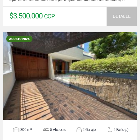
$3.500.000
COP
DETALLE
AGOSTO 2026
VER DETALLES
300 m²
5 Alcobas
2 Garaje
5 Baño(s)