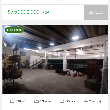
$750.000.000
COP
DETALLE
ENERO 2026
VER DETALLES
390 m²
0 Alcobas
4 Garaje
2 Baño(s)