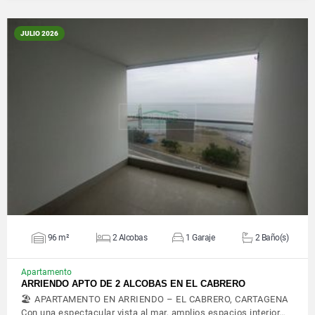
JULIO 2026
VER DETALLES
96 m²
2 Alcobas
1 Garaje
2 Baño(s)
Apartamento
ARRIENDO APTO DE 2 ALCOBAS EN EL CABRERO
🏖️ APARTAMENTO EN ARRIENDO – EL CABRERO, CARTAGENA
Con una espectacular vista al mar, amplios espacios interior…