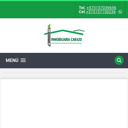
Tel.
+573157039656
Cel.
+573157150236
-
MENÚ