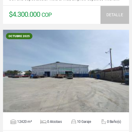
$4.300.000
COP
DETALLE
OCTUBRE 2025
VER DETALLES
12420 m²
0 Alcobas
10 Garaje
0 Baño(s)