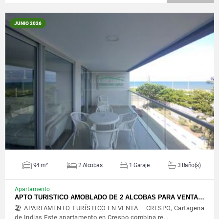
JUNIO 2026
VER DETALLES
94 m²
2 Alcobas
1 Garaje
3 Baño(s)
Apartamento
APTO TURISTICO AMOBLADO DE 2 ALCOBAS PARA VENTA…
🏖️ APARTAMENTO TURÍSTICO EN VENTA – CRESPO, Cartagena
de Indias Este apartamento en Crespo combina re…