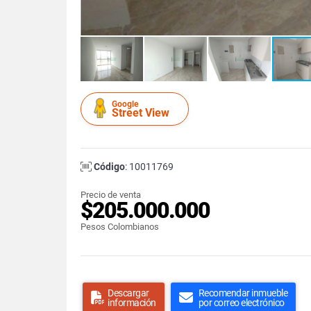
Google
Street View
Código
: 10011769
Precio de venta
$205.000.000
Pesos Colombianos
Descargar
Recomendar inmueble
información
por correo electrónico