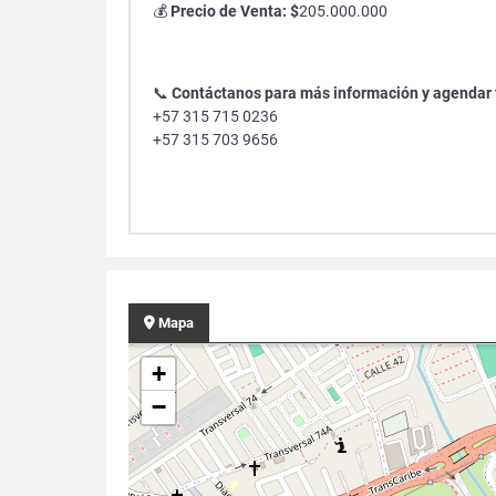
💰
Precio de Venta: $
205.000.000
📞
Contáctanos para más información y agendar t
+57 315 715 0236
+57 315 703 9656
Mapa
+
−