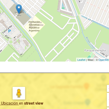
Leaflet
| Wasi - ©
OpenStr
r Ubicación
en
street view