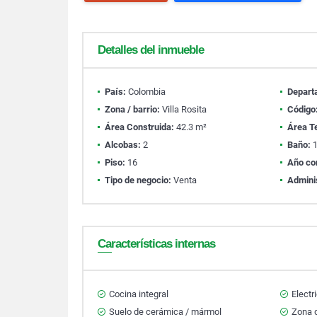
Detalles del inmueble
País:
Colombia
Depart
Zona / barrio:
Villa Rosita
Código
Área Construida:
42.3 m²
Área T
Alcobas:
2
Baño:
Piso:
16
Año co
Tipo de negocio:
Venta
Admini
Características internas
Cocina integral
Electr
Suelo de cerámica / mármol
Zona d