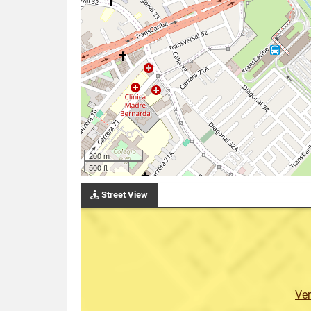
200 m
500 ft
Street View
Ve