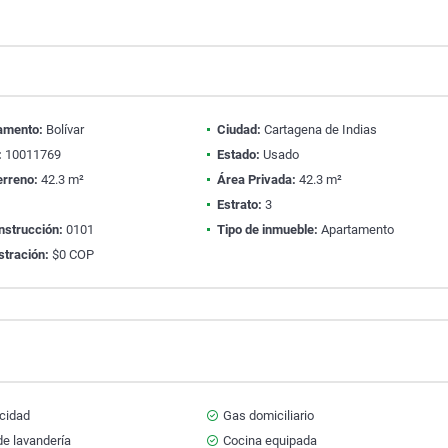
amento:
Bolívar
Ciudad:
Cartagena de Indias
:
10011769
Estado:
Usado
erreno:
42.3 m²
Área Privada:
42.3 m²
1
Estrato:
3
nstrucción:
0101
Tipo de inmueble:
Apartamento
stración:
$0 COP
icidad
Gas domiciliario
e lavandería
Cocina equipada