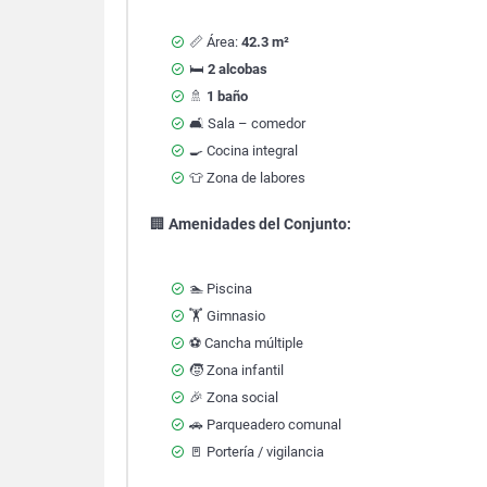
📏 Área:
42.3 m²
🛏️
2 alcobas
🚿
1 baño
🛋️ Sala – comedor
🍳 Cocina integral
👕 Zona de labores
🏢
Amenidades del Conjunto:
🏊 Piscina
🏋️ Gimnasio
⚽ Cancha múltiple
🧒 Zona infantil
🎉 Zona social
🚗 Parqueadero comunal
🚪 Portería / vigilancia