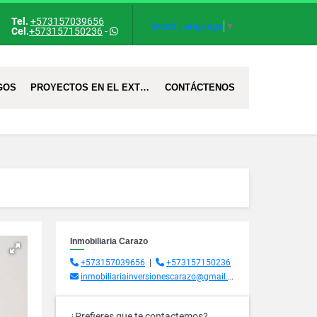
Tel.
+573157039656
Select Language
▼
Cel.
+573157150236
-
GOS
PROYECTOS EN EL EXTRANJERO
CONTÁCTENOS
Inmobiliaria Carazo
+573157039656
|
+573157150236
inmobiliariainversionescarazo@gmail.com
¿Prefieres que te contactemos?