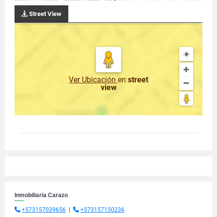
Street View
Ver Ubicación
en
street
view
Inmobiliaria Carazo
+573157039656
|
+573157150236