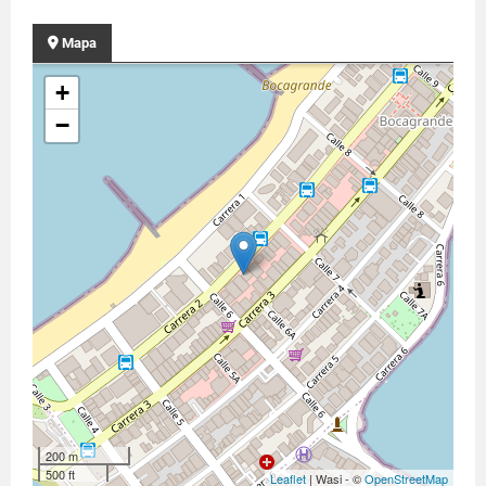
Mapa
+
−
200 m
500 ft
Leaflet
| Wasi - ©
OpenStreetMap