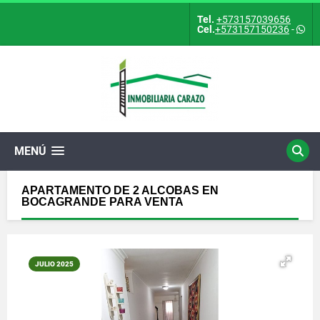
Tel.
+573157039656
Cel.
+573157150236
-
MENÚ
APARTAMENTO DE 2 ALCOBAS EN
BOCAGRANDE PARA VENTA
JULIO 2025