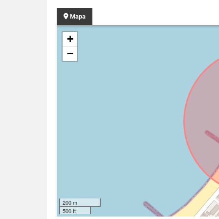
Mapa
+
−
200 m
500 ft