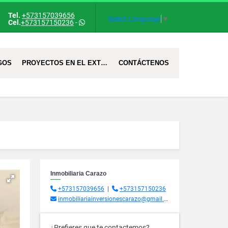
Tel.
+573157039656
Select Language
▼
Cel.
+573157150236
-
GOS
PROYECTOS EN EL EXTRANJERO
CONTÁCTENOS
Inmobiliaria Carazo
+573157039656
|
+573157150236
inmobiliariainversionescarazo@gmail.com
¿Prefieres que te contactemos?