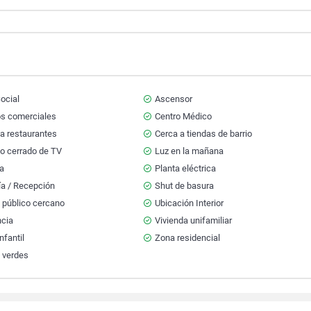
ocial
Ascensor
os comerciales
Centro Médico
a restaurantes
Cerca a tiendas de barrio
to cerrado de TV
Luz en la mañana
na
Planta eléctrica
ía / Recepción
Shut de basura
 público cercano
Ubicación Interior
ncia
Vivienda unifamiliar
nfantil
Zona residencial
 verdes