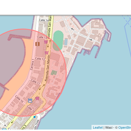
Leaflet
| Wasi - ©
OpenStr