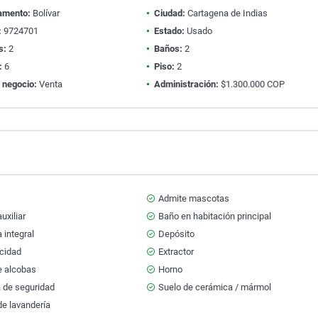
amento:
Bolívar
Ciudad:
Cartagena de Indias
:
9724701
Estado:
Usado
s:
2
Baños:
2
:
6
Piso:
2
 negocio:
Venta
Administración:
$1.300.000 COP
Admite mascotas
uxiliar
Baño en habitación principal
 integral
Depósito
icidad
Extractor
e alcobas
Horno
a de seguridad
Suelo de cerámica / mármol
e lavandería