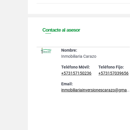
Contacte al asesor
Nombre:
Inmobiliaria Carazo
Teléfono Móvil:
Teléfono Fijo:
+573157150236
+573157039656
Email:
inmobiliariainversionescarazo@gmail.com