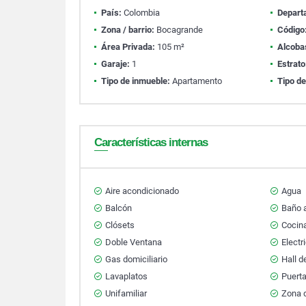
País:
Colombia
Depart
Zona / barrio:
Bocagrande
Código
Área Privada:
105 m²
Alcoba
Garaje:
1
Estrato
Tipo de inmueble:
Apartamento
Tipo de
Características internas
Aire acondicionado
Agua
Balcón
Baño a
Clósets
Cocina
Doble Ventana
Electr
Gas domiciliario
Hall d
Lavaplatos
Puert
Unifamiliar
Zona d