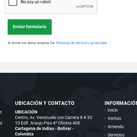
Enviar formulario
Al enviar tus datos aceptas los
Términos de servicio y privacidad
UBICACIÓN Y CONTACTO
INFORMACIÓ
Inicio
e
UBICACIÓN
Centro, Av. Venezuela con Carrera 8 # 33
Ventas
os
10 Edif. Araujo Piso 4º Oficina 408
Arriendo
Cartagena de Indias - Bolívar -
Colombia
Servicios