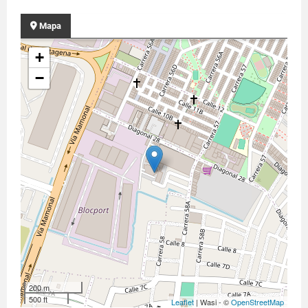
Mapa
+
−
200 m
500 ft
Leaflet
| Wasi - ©
OpenStreetMap