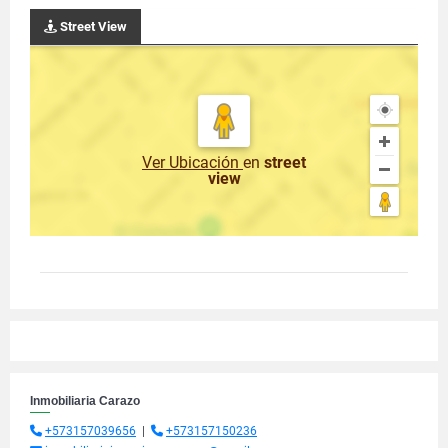
Street View
Ver Ubicación
en
street
view
Inmobiliaria Carazo
+573157039656
|
+573157150236