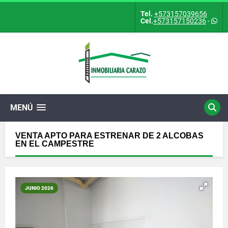
Tel.
+573157039656
Cel.
+573157150236
-
MENÚ
VENTA APTO PARA ESTRENAR DE 2 ALCOBAS
EN EL CAMPESTRE
JUNIO 2026