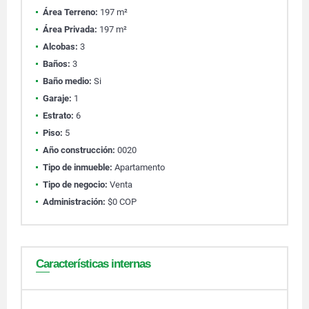
Área Terreno:
197 m²
Área Privada:
197 m²
Alcobas:
3
Baños:
3
Baño medio:
Si
Garaje:
1
Estrato:
6
Piso:
5
Año construcción:
0020
Tipo de inmueble:
Apartamento
Tipo de negocio:
Venta
Administración:
$0 COP
Características internas