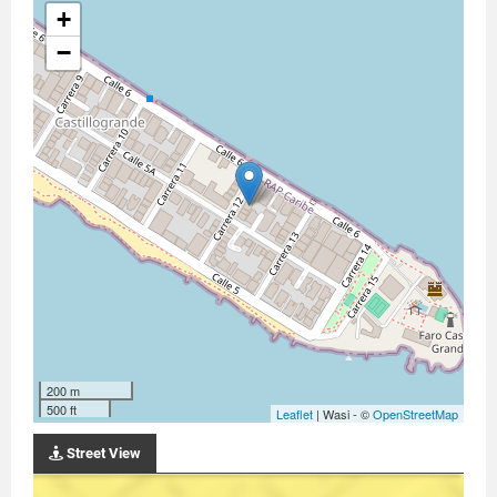
+
−
200 m
500 ft
Leaflet
| Wasi - ©
OpenStreetMap
Street View