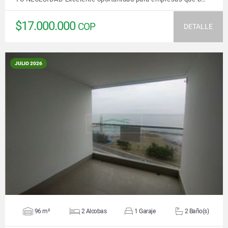
$17.000.000
COP
DETALLE
JULIO 2026
VER DETALLES
96 m²
2 Alcobas
1 Garaje
2 Baño(s)