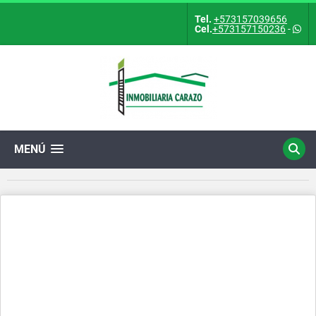
Tel.
+573157039656
Cel.
+573157150236
-
MENÚ