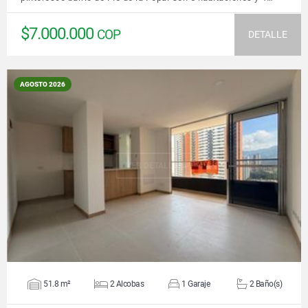
$7.000.000
COP
DETALLE
AGOSTO 2026
VER DETALLES
51.8 m²
2 Alcobas
1 Garaje
2 Baño(s)