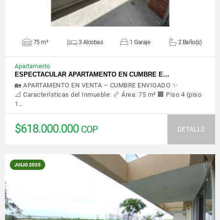
75 m²
3 Alcobas
1 Garaje
2 Baño(s)
Apartamento
ESPECTACULAR APARTAMENTO EN CUMBRE E…
🏡 APARTAMENTO EN VENTA – CUMBRE ENVIGADO ✨
📐 Características del Inmueble: 📏 Área: 75 m² 🏢 Piso 4 (piso
1…
$618.000.000
COP
DETALLE
JULIO 2025