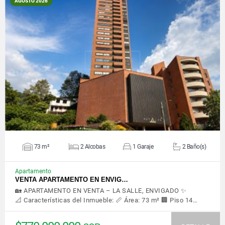
AGOSTO 2026
VER DETALLES
73 m²
2 Alcobas
1 Garaje
2 Baño(s)
Apartamento
VENTA APARTAMENTO EN ENVIG…
🏡 APARTAMENTO EN VENTA – LA SALLE, ENVIGADO ✨
📐 Características del Inmueble: 📏 Área: 73 m² 🏢 Piso 14…