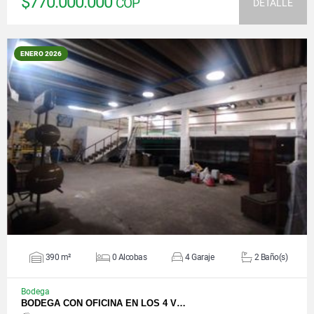
$770.000.000
COP
DETALLE
ENERO 2026
VER DETALLES
390 m²
0 Alcobas
4 Garaje
2 Baño(s)
Bodega
BODEGA CON OFICINA EN LOS 4 V…