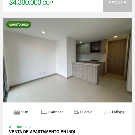
$4.300.000
COP
DETALLE
AGOSTO 2026
VER DETALLES
63 m²
3 Alcobas
1 Garaje
2 Baño(s)
Apartamento
VENTA DE APARTAMENTO EN ÍNDI…