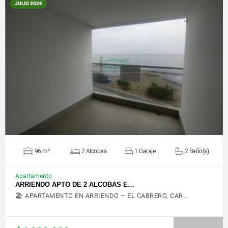
JULIO 2026
VER DETALLES
96 m²
2 Alcobas
1 Garaje
2 Baño(s)
Apartamento
ARRIENDO APTO DE 2 ALCOBAS E…
🏖️ APARTAMENTO EN ARRIENDO – EL CABRERO, CAR…