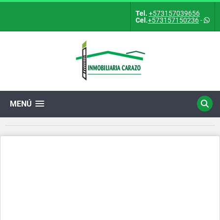
Tel.
+573157039656
Cel.
+573157150236
-
MENÚ