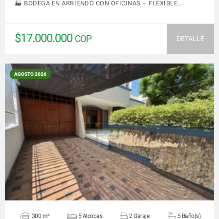
🏭 BODEGA EN ARRIENDO CON OFICINAS – FLEXIBLE…
$17.000.000
COP
DETALLE
AGOSTO 2026
VER DETALLES
300 m²
5 Alcobas
2 Garaje
5 Baño(s)