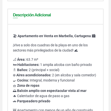
Descripción Adicional
🏖️
Apartamento en Venta en Marbella, Cartagena
🏙️
¡Vive a solo dos cuadras de la playa en uno de los
sectores más privilegiados de la ciudad! 🌊
📐
Área:
63.7 m²
🛏️
Habitaciones:
1 amplia alcoba con baño privado
🚿
Baños:
2 (principal + social)
❄️
Aires acondicionados:
2 (en alcoba y sala comedor)
🍳
Cocina:
Integral, moderna y funcional
🧺
Zona de ropas
🌅
Balcón amplio con espectacular vista al mar
🔥 Calentador de agua de paso a gas
🚗
Parqueadero privado
🆕 Apartamento con menos de un año de construido,