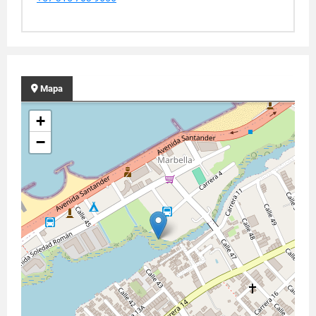
Mapa
+
−