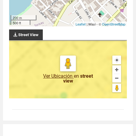
200 m
500 ft
Leaflet
| Wasi - ©
OpenStreetMap
Street View
Ver Ubicación
en
street
view