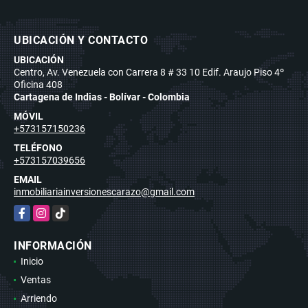
UBICACIÓN Y CONTACTO
UBICACIÓN
Centro, Av. Venezuela con Carrera 8 # 33 10 Edif. Araujo Piso 4º
Oficina 408
Cartagena de Indias - Bolívar - Colombia
MÓVIL
+573157150236
TELÉFONO
+573157039656
EMAIL
inmobiliariainversionescarazo@gmail.com
Facebook
Instagram
TikTok
INFORMACIÓN
Inicio
Ventas
Arriendo