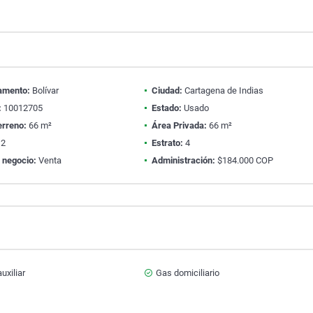
amento:
Bolívar
Ciudad:
Cartagena de Indias
:
10012705
Estado:
Usado
erreno:
66 m²
Área Privada:
66 m²
2
Estrato:
4
 negocio:
Venta
Administración:
$184.000 COP
uxiliar
Gas domiciliario