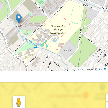
Leaflet
| Wasi - ©
OpenStr