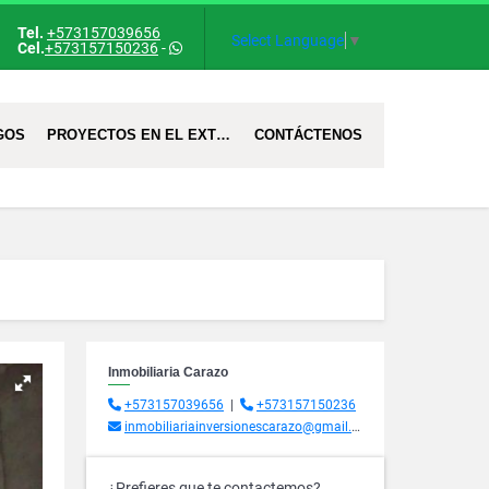
Tel.
+573157039656
Select Language
▼
Cel.
+573157150236
-
GOS
PROYECTOS EN EL EXTRANJERO
CONTÁCTENOS
Inmobiliaria Carazo
+573157039656
|
+573157150236
inmobiliariainversionescarazo@gmail.com
¿Prefieres que te contactemos?