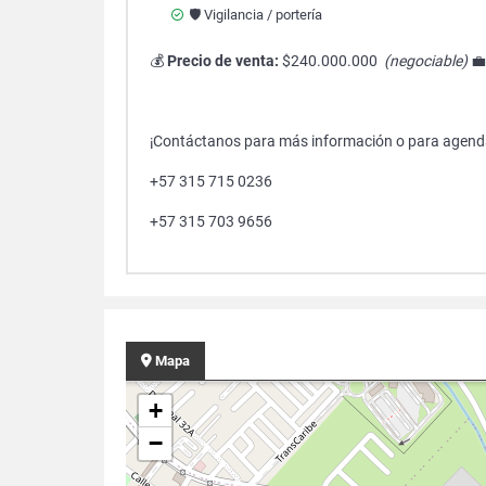
🛡️ Vigilancia / portería
💰
Precio de venta:
$240.000.000
(negociable)

¡Contáctanos para más información o para agenda
+57 315 715 0236
+57 315 703 9656
Mapa
+
−