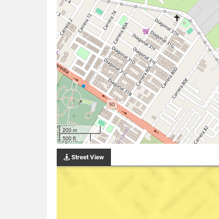
200 m
500 ft
Street View