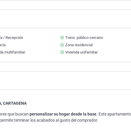
ía / Recepción
Trans. público cercano
ncia
Zona residencial
da multifamiliar
Vivienda unifamiliar
A, CARTAGENA
dores que buscan
personalizar su hogar desde la base
. Este apartament
e permite terminar los acabados al gusto del comprador.