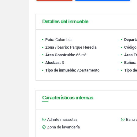
Detalles del inmueble
País:
Colombia
Depart
Zona / barrio:
Parque Heredia
Código
Área Construida:
66 m²
Área T
Alcobas:
3
Baños:
Tipo de inmueble:
Apartamento
Tipo de
Características internas
Admite mascotas
Baño a
Zona de lavandería