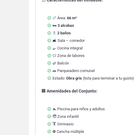
📐
Características del Inmueble:
📏 Área:
66 m²
🛏️
3 alcobas
🚿
2 baños
🛋️ Sala – comedor
🍳 Cocina integral
👕 Zona de labores
🌿 Balcón
🚗 Parqueadero comunal
Estado:
Obra gris
(lista para terminar a tu gusto)
🏢
Amenidades del Conjunto:
🏊 Piscina para niños y adultos
🧒 Zona infantil
🏋️ Gimnasio
⚽ Cancha múltiple