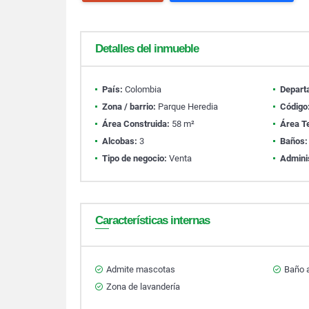
Detalles del inmueble
País:
Colombia
Depart
Zona / barrio:
Parque Heredia
Código
Área Construida:
58 m²
Área T
Alcobas:
3
Baños:
Tipo de negocio:
Venta
Admini
Características internas
Admite mascotas
Baño a
Zona de lavandería