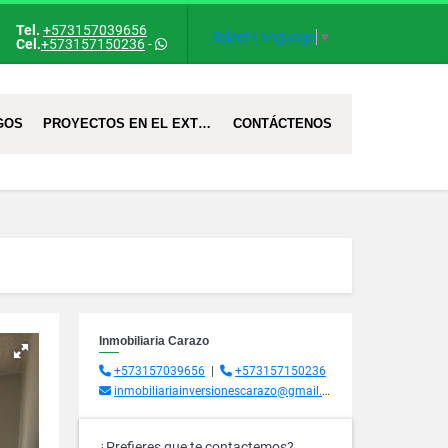
Tel.
+573157039656
Select Language
▼
Cel.
+573157150236
-
GOS
PROYECTOS EN EL EXTRANJERO
CONTÁCTENOS
Inmobiliaria Carazo
+573157039656
|
+573157150236
inmobiliariainversionescarazo@gmail.com
¿Prefieres que te contactemos?