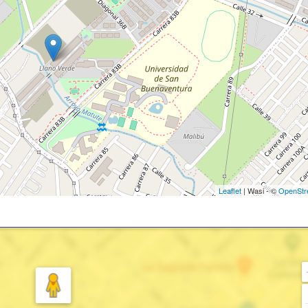
Leaflet
| Wasi - ©
OpenStr