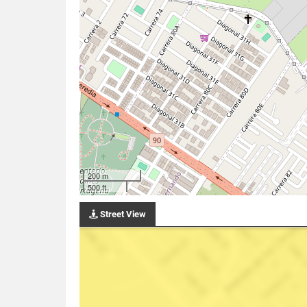
200 m
500 ft
Street View