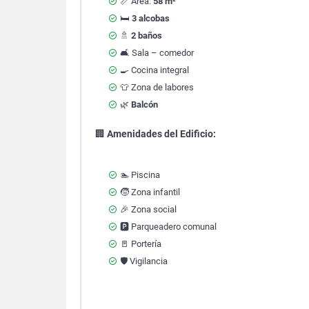
📏 Área:
58 m²
🛏️
3 alcobas
🚿
2 baños
🛋️ Sala – comedor
🍳 Cocina integral
👕 Zona de labores
🌿
Balcón
🏢
Amenidades del Edificio:
🏊 Piscina
🧒 Zona infantil
🎉 Zona social
🅿️ Parqueadero comunal
🚪 Portería
🛡️ Vigilancia