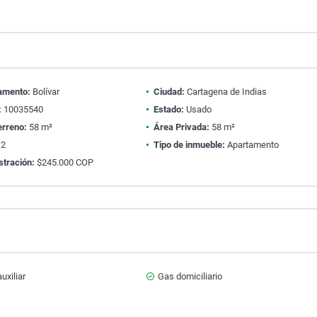
amento:
Bolívar
Ciudad:
Cartagena de Indias
:
10035540
Estado:
Usado
erreno:
58 m²
Área Privada:
58 m²
2
Tipo de inmueble:
Apartamento
stración:
$245.000 COP
uxiliar
Gas domiciliario