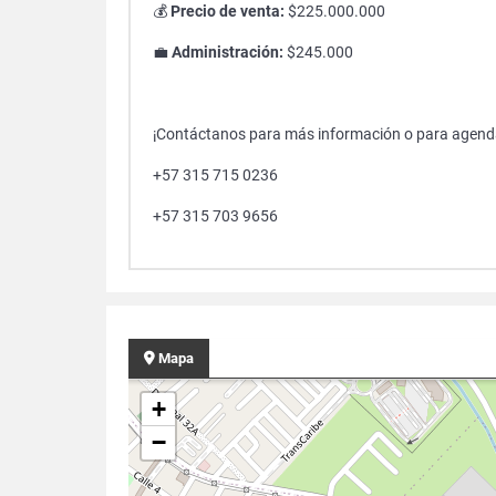
💰
Precio de venta:
$225.000.000
💼
Administración:
$245.000
¡Contáctanos para más información o para agenda
+57 315 715 0236
+57 315 703 9656
Mapa
+
−