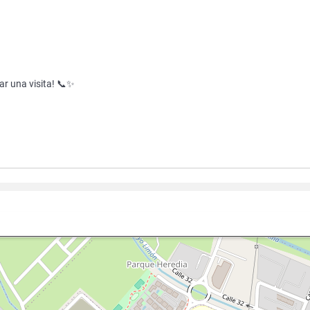
r una visita! 📞✨