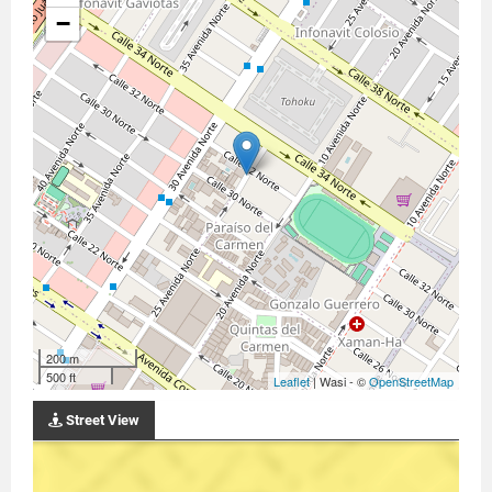
−
200 m
500 ft
Leaflet
| Wasi - ©
OpenStreetMap
Street View