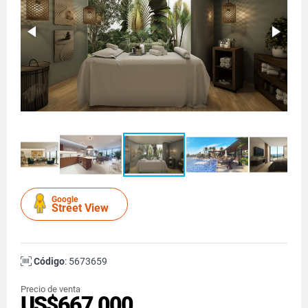
Google
Street View
Código
: 5673659
Precio de venta
US$667,000