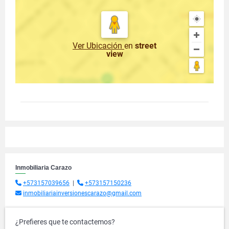
Ver Ubicación
en
street
view
Inmobiliaria Carazo
+573157039656
|
+573157150236
inmobiliariainversionescarazo@gmail.com
¿Prefieres que te contactemos?