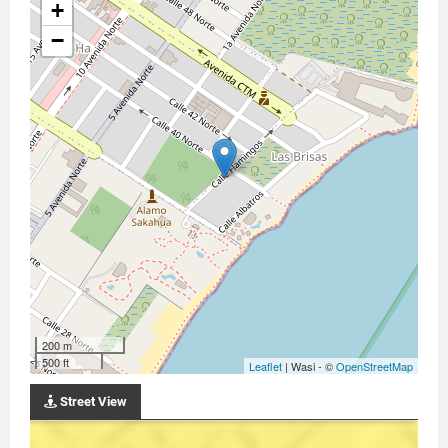
+
−
200 m
500 ft
Leaflet
| Wasi - ©
OpenStreetMap
Street View