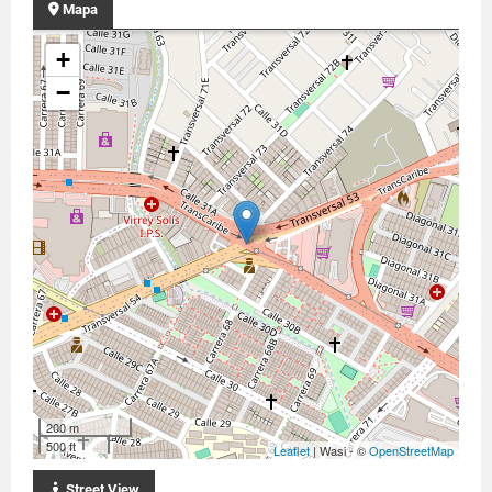
Mapa
+
−
200 m
500 ft
Leaflet
| Wasi - ©
OpenStreetMap
Street View