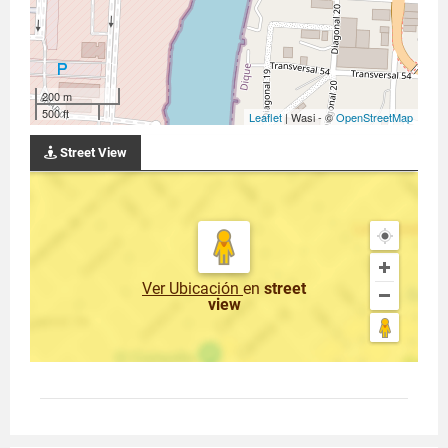
200 m
500 ft
Leaflet
| Wasi - ©
OpenStreetMap
Street View
Ver Ubicación
en
street
view