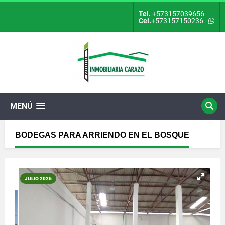
Tel.
+573157039656
Cel.
+573157150236
-
MENÚ
BODEGAS PARA ARRIENDO EN EL BOSQUE
JULIO 2026