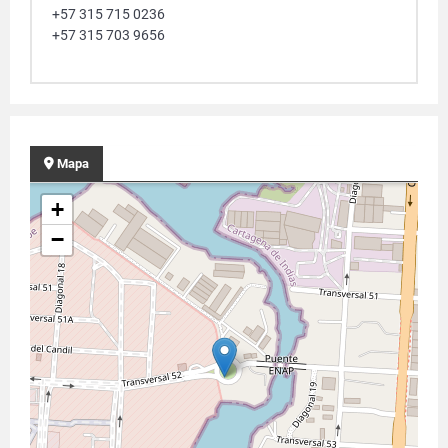
+57 315 715 0236
+57 315 703 9656
Mapa
+
−