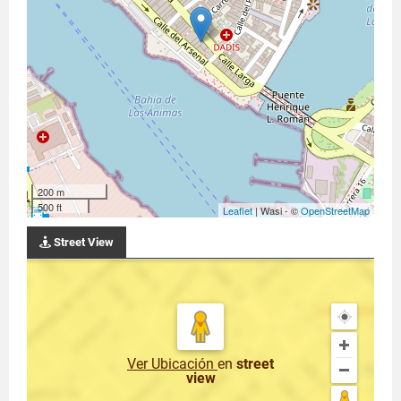
200 m
500 ft
Leaflet
| Wasi - ©
OpenStreetMap
Street View
Ver Ubicación
en
street
view