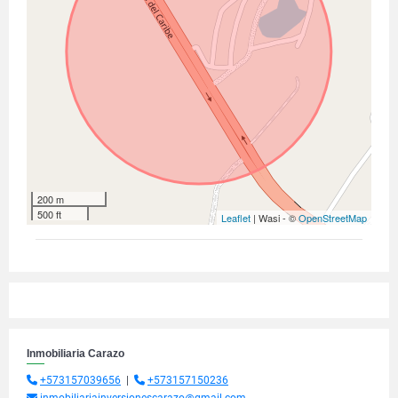
200 m
500 ft
Leaflet
| Wasi - ©
OpenStreetMap
Inmobiliaria Carazo
+573157039656
|
+573157150236