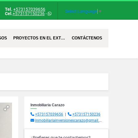
Tel.
+573157039656
Select Language
▼
Cel.
+573157150236
-
GOS
PROYECTOS EN EL EXTRANJERO
CONTÁCTENOS
Inmobiliaria Carazo
+573157039656
|
+573157150236
inmobiliariainversionescarazo@gmail.com
¿Prefieres que te contactemos?