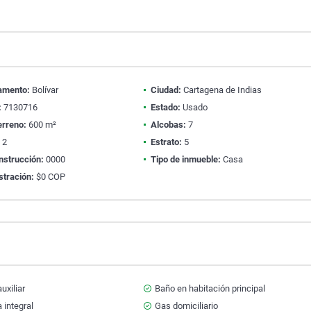
amento:
Bolívar
Ciudad:
Cartagena de Indias
:
7130716
Estado:
Usado
erreno:
600 m²
Alcobas:
7
:
2
Estrato:
5
nstrucción:
0000
Tipo de inmueble:
Casa
stración:
$0 COP
uxiliar
Baño en habitación principal
 integral
Gas domiciliario