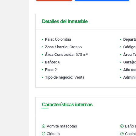
Detalles del inmueble
País:
Colombia
Depart
Zona / barrio:
Crespo
Código
Área Construida:
570 m²
Área T
Baños:
6
Garaje
Piso:
2
Año co
Tipo de negocio:
Venta
Admini
Características internas
Admite mascotas
Baño a
Clósets
Cocina