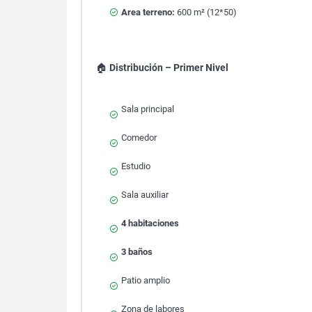
Area terreno:
600 m² (12*50)
🏠
Distribución – Primer Nivel
Sala principal
Comedor
Estudio
Sala auxiliar
4 habitaciones
3 baños
Patio amplio
Zona de labores