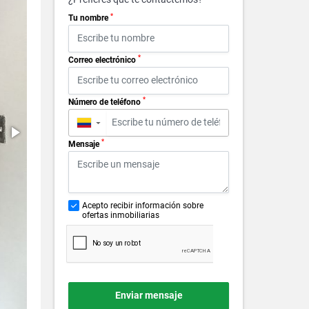
*
Tu nombre
*
Correo electrónico
*
Número de teléfono
▼
*
Mensaje
Acepto recibir información sobre
ofertas inmobiliarias
Enviar mensaje