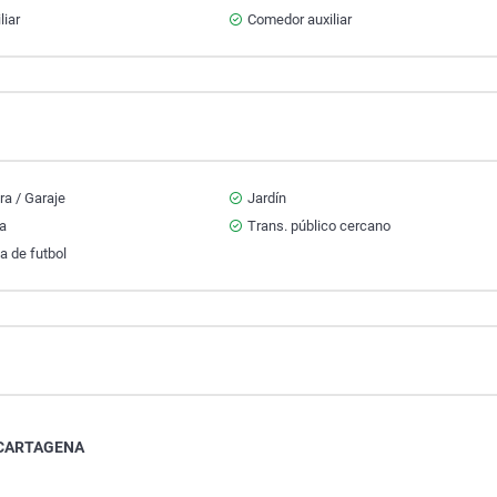
liar
Comedor auxiliar
a / Garaje
Jardín
za
Trans. público cercano
a de futbol
 CARTAGENA