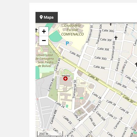
Mapa
+
−
200 m