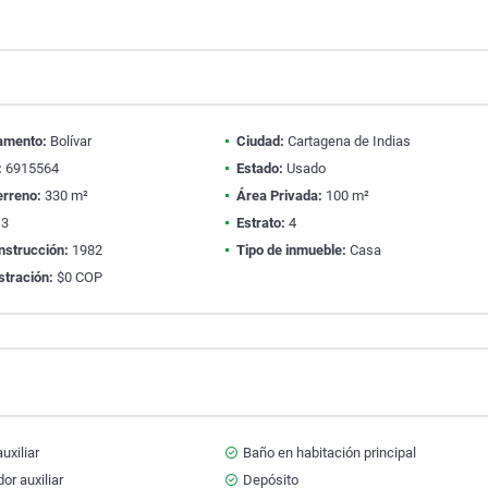
amento:
Bolívar
Ciudad:
Cartagena de Indias
:
6915564
Estado:
Usado
erreno:
330 m²
Área Privada:
100 m²
3
Estrato:
4
nstrucción:
1982
Tipo de inmueble:
Casa
stración:
$0 COP
uxiliar
Baño en habitación principal
r auxiliar
Depósito