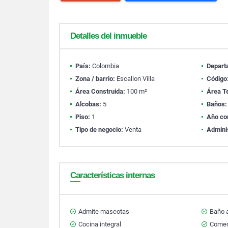
Detalles del inmueble
País:
Colombia
Depart
Zona / barrio:
Escallon Villa
Código
Área Construida:
100 m²
Área T
Alcobas:
5
Baños:
Piso:
1
Año co
Tipo de negocio:
Venta
Admini
Características internas
Admite mascotas
Baño a
Cocina integral
Comedo