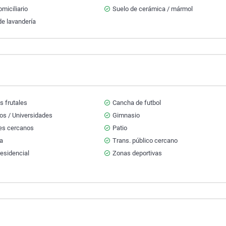
miciliario
Suelo de cerámica / mármol
e lavandería
s frutales
Cancha de futbol
os / Universidades
Gimnasio
es cercanos
Patio
za
Trans. público cercano
esidencial
Zonas deportivas