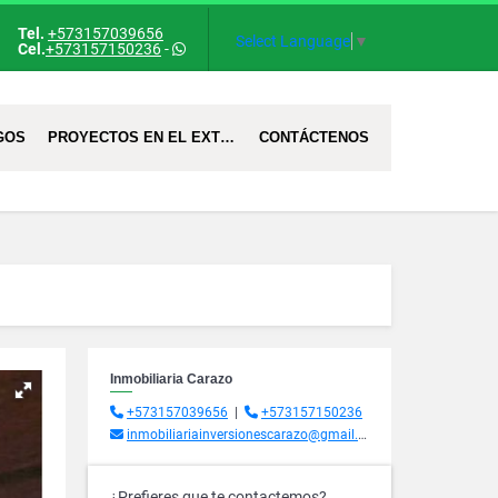
Tel.
+573157039656
Select Language
▼
Cel.
+573157150236
-
GOS
PROYECTOS EN EL EXTRANJERO
CONTÁCTENOS
Inmobiliaria Carazo
+573157039656
|
+573157150236
inmobiliariainversionescarazo@gmail.com
¿Prefieres que te contactemos?