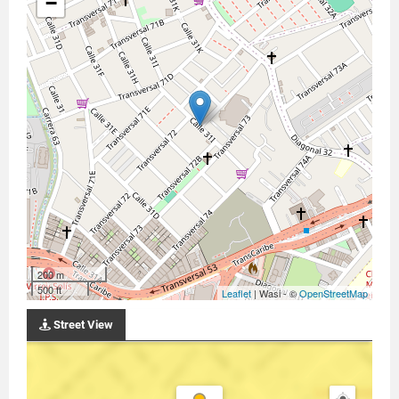
−
200 m
500 ft
Leaflet
| Wasi - ©
OpenStreetMap
Street View