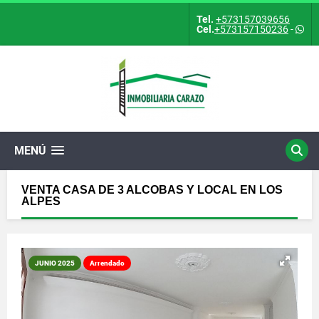
Tel.
+573157039656
Cel.
+573157150236
-
MENÚ
VENTA CASA DE 3 ALCOBAS Y LOCAL EN LOS
ALPES
JUNIO 2025
Arrendado