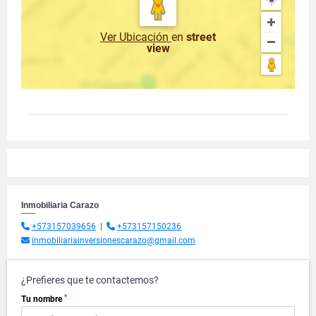
Ver Ubicación
en
street
view
Inmobiliaria Carazo
+573157039656
|
+573157150236
inmobiliariainversionescarazo@gmail.com
¿Prefieres que te contactemos?
*
Tu nombre