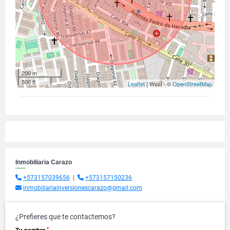
200 m
500 ft
Leaflet
| Wasi - ©
OpenStreetMap
Inmobiliaria Carazo
+573157039656
|
+573157150236
inmobiliariainversionescarazo@gmail.com
¿Prefieres que te contactemos?
*