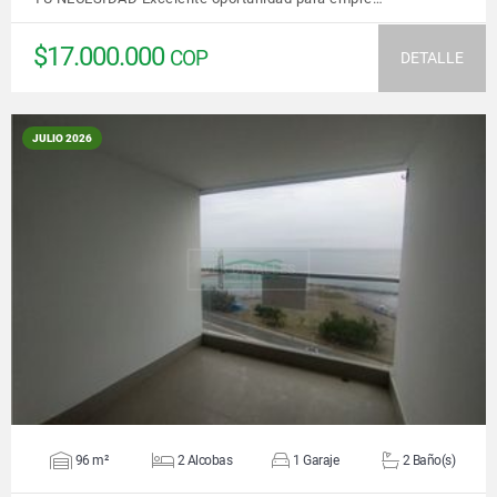
$17.000.000
COP
DETALLE
JULIO 2026
VER DETALLES
96 m²
2 Alcobas
1 Garaje
2 Baño(s)