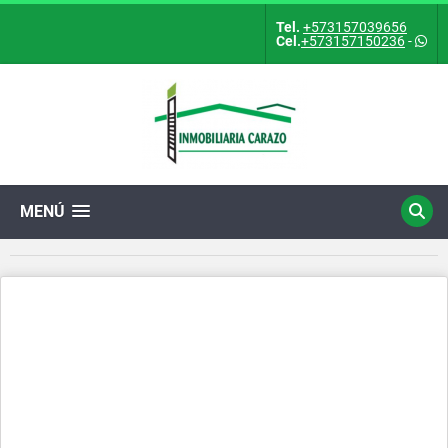
Tel.
+573157039656
Cel.
+573157150236
-
MENÚ