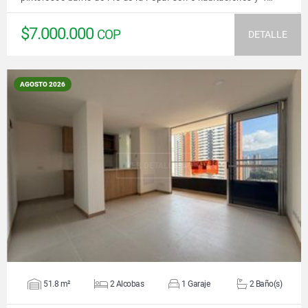
$7.000.000
COP
DETALLE
AGOSTO 2026
VER DETALLES
51.8 m²
2 Alcobas
1 Garaje
2 Baño(s)