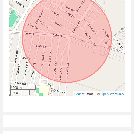
200 m
500 ft
Leaflet
| Wasi - ©
OpenStreetMap