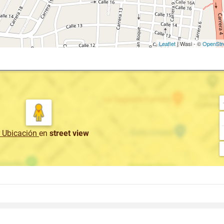
Leaflet
| Wasi - ©
OpenStr
r Ubicación
en
street view