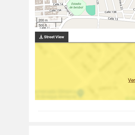
200 m
500 ft
Street View
Ve