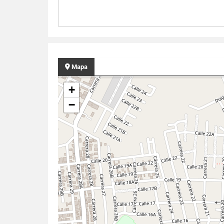
Mapa
+
−