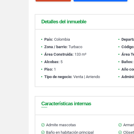
Detalles del inmueble
País:
Colombia
Depart
Zona / barrio:
Turbaco
Código
Área Construida:
133 m²
Área T
Alcobas:
5
Baños:
Piso:
1
Año co
Tipo de negocio:
Venta | Arriendo
Admini
Características internas
Admite mascotas
Armar
Baño en habitación principal
Clóse