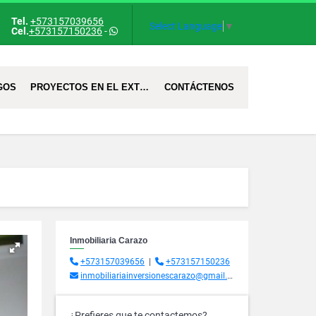
Tel.
+573157039656
Select Language
▼
Cel.
+573157150236
-
GOS
PROYECTOS EN EL EXTRANJERO
CONTÁCTENOS
Inmobiliaria Carazo
+573157039656
|
+573157150236
inmobiliariainversionescarazo@gmail.com
¿Prefieres que te contactemos?