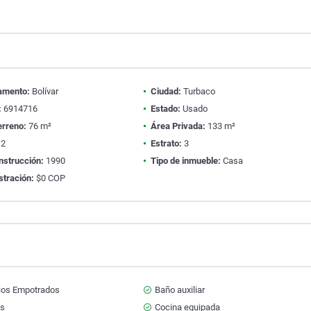
amento:
Bolívar
Ciudad:
Turbaco
:
6914716
Estado:
Usado
erreno:
76 m²
Área Privada:
133 m²
2
Estrato:
3
nstrucción:
1990
Tipo de inmueble:
Casa
stración:
$0 COP
ios Empotrados
Baño auxiliar
ts
Cocina equipada