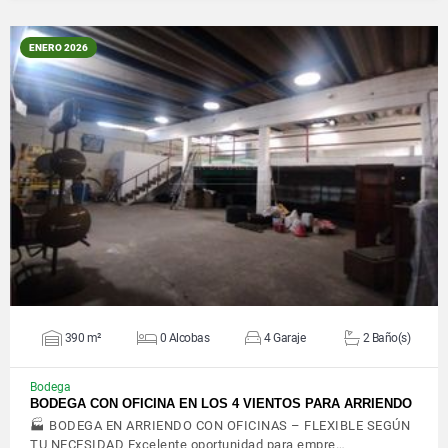
ENERO 2026
VER DETALLES
390 m²
0 Alcobas
4 Garaje
2 Baño(s)
Bodega
BODEGA CON OFICINA EN LOS 4 VIENTOS PARA ARRIENDO
🏭 BODEGA EN ARRIENDO CON OFICINAS – FLEXIBLE SEGÚN
TU NECESIDAD Excelente oportunidad para empre…