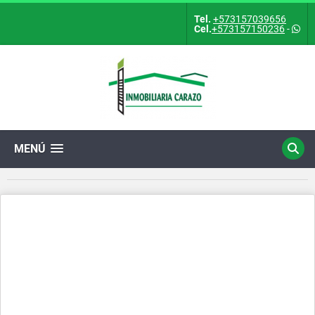
Tel.
+573157039656
Cel.
+573157150236
-
MENÚ