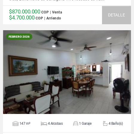
$870.000.000
COP | Venta
DETALLE
$4.700.000
COP | Arriendo
FEBRERO 2026
VER DETALLES
147 m²
4 Alcobas
1 Garaje
4 Baño(s)