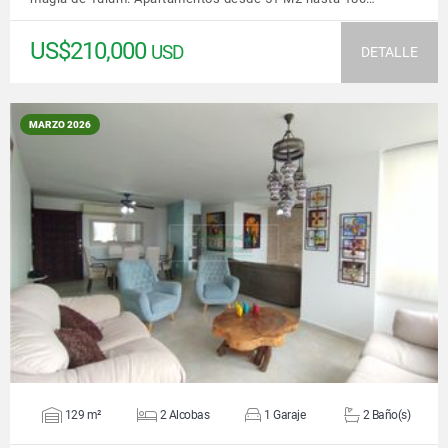
US$210,000
USD
DETALLE
MARZO 2026
VER DETALLES
129 m²
2 Alcobas
1 Garaje
2 Baño(s)