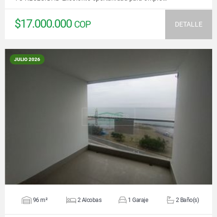
$17.000.000
COP
DETALLE
JULIO 2026
VER DETALLES
96 m²
2 Alcobas
1 Garaje
2 Baño(s)