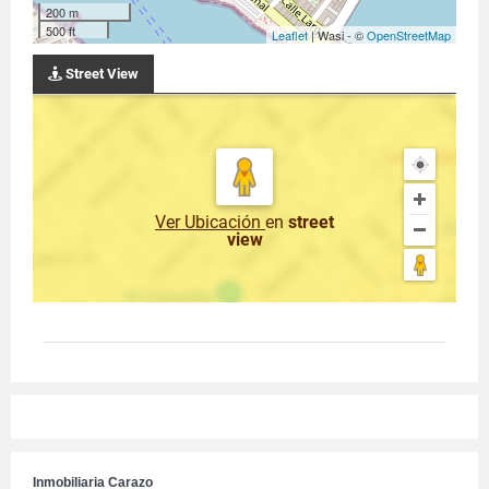
200 m
500 ft
Leaflet
| Wasi - ©
OpenStreetMap
Street View
Ver Ubicación
en
street
view
Inmobiliaria Carazo