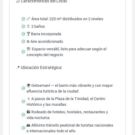
📐 Características del Local:
📏 Área total: 220 m² distribuidos en 2 niveles
🚿 2 baños
🍸 Barra incorporada
❄️ Aire acondicionado
🏗️ Espacio versátil, listo para adecuar según el
concepto del negocio
📍 Ubicación Estratégica:
🌍 Getsemaní — el barrio más vibrante y con mayor
afluencia turística de la ciudad
🚶 A pasos de la Plaza de la Trinidad, el Centro
Histórico y las murallas
🛍️ Rodeado de hoteles, hostales, restaurantes y
vida nocturna
👥 Altísimo tránsito peatonal de turistas nacionales
e internacionales todo el año