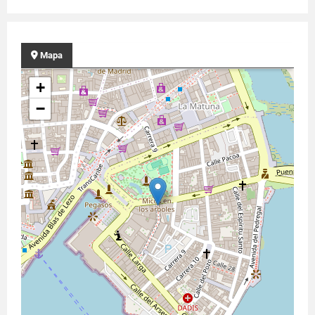
Mapa
+
−