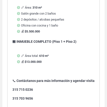
📏 Área:
310 m²
Salón grande con 2 baños
2 depósitos / alcobas pequeñas
Oficina con cocina y 1 baño
💰
$5.500.000
🏪 INMUEBLE COMPLETO (Piso 1 + Piso 2)
📏 Área total:
610 m²
💰
$13.000.000
📞
Contáctanos para más información y agendar visita
315 715 0236
315 703 9656