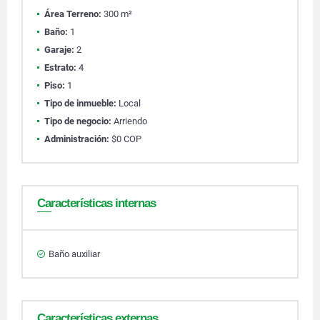
Área Terreno:
300 m²
Baño:
1
Garaje:
2
Estrato:
4
Piso:
1
Tipo de inmueble:
Local
Tipo de negocio:
Arriendo
Administración:
$0 COP
Características internas
Baño auxiliar
Características externas