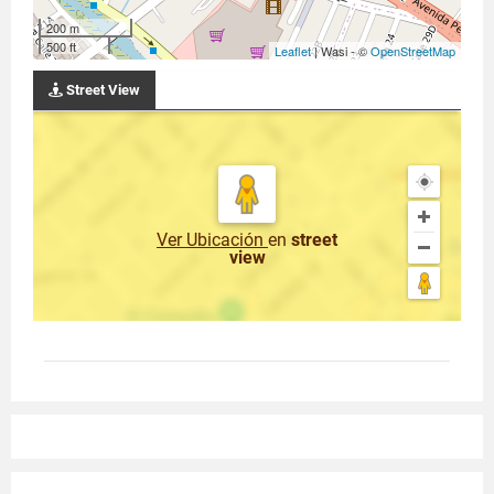
200 m
500 ft
Leaflet
| Wasi - ©
OpenStreetMap
Street View
Ver Ubicación
en
street
view