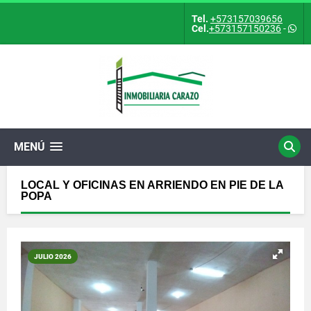
Tel.
+573157039656
Cel.
+573157150236
-
MENÚ
LOCAL Y OFICINAS EN ARRIENDO EN PIE DE LA
POPA
JULIO 2026