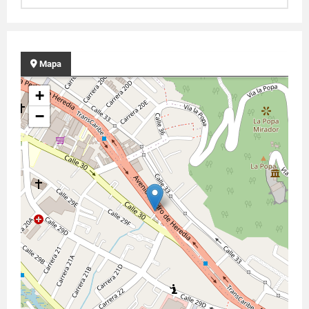
Mapa
+
−