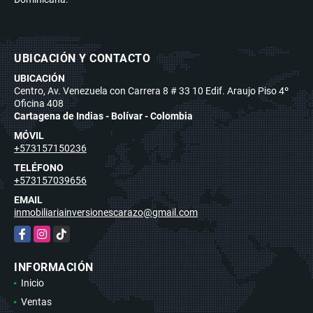
UBICACIÓN Y CONTACTO
UBICACIÓN
Centro, Av. Venezuela con Carrera 8 # 33 10 Edif. Araujo Piso 4º
Oficina 408
Cartagena de Indias - Bolívar - Colombia
MÓVIL
+573157150236
TELÉFONO
+573157039656
EMAIL
inmobiliariainversionescarazo@gmail.com
Facebook
Instagram
TikTok
INFORMACIÓN
Inicio
Ventas