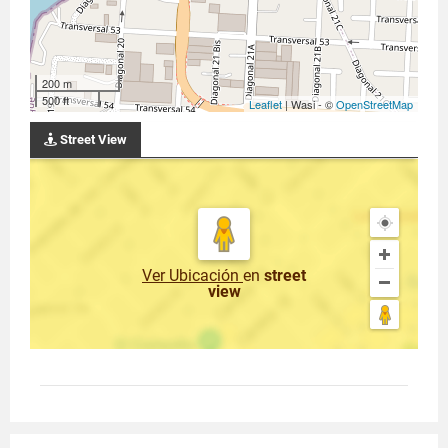
200 m
500 ft
Leaflet
| Wasi - ©
OpenStreetMap
Street View
Ver Ubicación
en
street
view