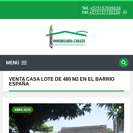
Tel.
+573157039656
Cel.
+573157150236
-
MENÚ
VENTA CASA LOTE DE 480 M2 EN EL BARRIO
ESPAÑA
ABRIL 2024