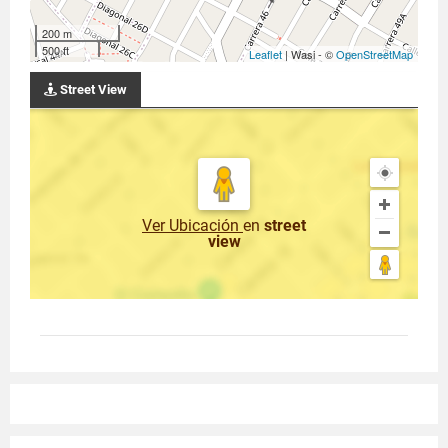
200 m
500 ft
Leaflet
| Wasi - ©
OpenStreetMap
Street View
Ver Ubicación
en
street
view