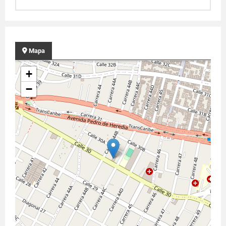
Mapa
+
−