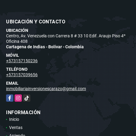
UBICACIÓN Y CONTACTO
UBICACIÓN
Centro, Av. Venezuela con Carrera 8 # 33 10 Edif. Araujo Piso 4º
Oficina 408
Cartagena de Indias - Bolívar - Colombia
MÓVIL
+573157150236
TELÉFONO
+573157039656
EMAIL
inmobiliariainversionescarazo@gmail.com
Facebook
Instagram
TikTok
INFORMACIÓN
Inicio
Ventas
Arriendo