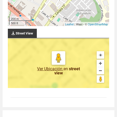
200 m
500 ft
Leaflet
| Wasi - ©
OpenStreetMap
Street View
Ver Ubicación
en
street
view