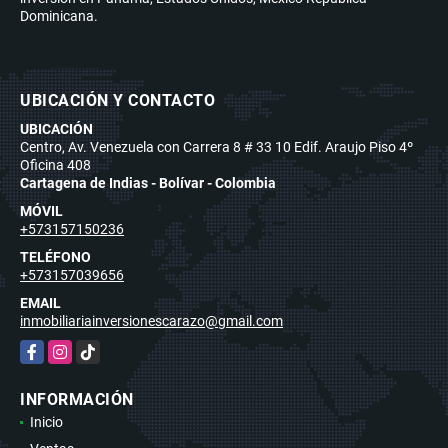
Dominicana.
UBICACIÓN Y CONTACTO
UBICACIÓN
Centro, Av. Venezuela con Carrera 8 # 33 10 Edif. Araujo Piso 4º
Oficina 408
Cartagena de Indias - Bolívar - Colombia
MÓVIL
+573157150236
TELÉFONO
+573157039656
EMAIL
inmobiliariainversionescarazo@gmail.com
Facebook
Instagram
TikTok
INFORMACIÓN
Inicio