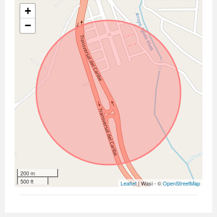
+
−
200 m
500 ft
Leaflet
| Wasi - ©
OpenStreetMap