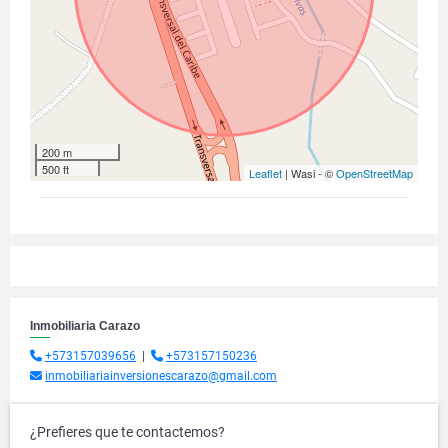
200 m
500 ft
Leaflet
| Wasi - ©
OpenStreetMap
Inmobiliaria Carazo
+573157039656
|
+573157150236
inmobiliariainversionescarazo@gmail.com
¿Prefieres que te contactemos?