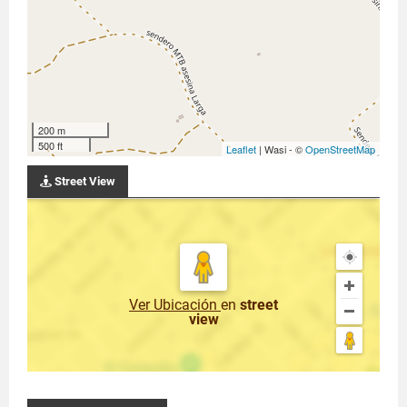
200 m
500 ft
Leaflet
| Wasi - ©
OpenStreetMap
Street View
Ver Ubicación
en
street
view