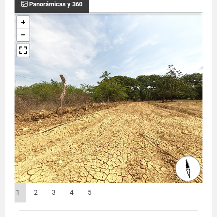
Panorámicas y 360
1
2
3
4
5