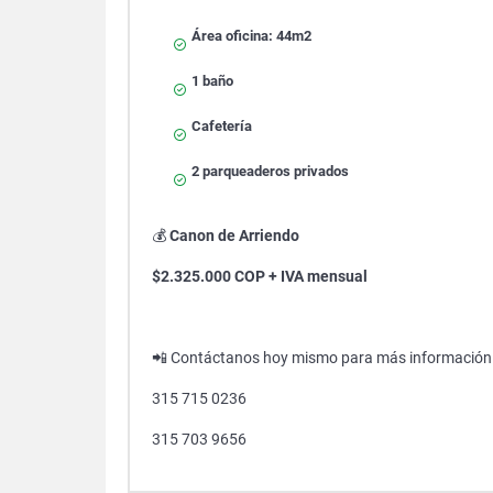
Área oficina: 44m2
1 baño
Cafetería
2 parqueaderos privados
💰
Canon de Arriendo
$2.325.000 COP + IVA mensual
📲 Contáctanos hoy mismo para más información o
315 715 0236
315 703 9656