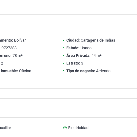
amento:
Bolívar
Ciudad:
Cartagena de Indias
:
9727388
Estado:
Usado
erreno:
78 m²
Área Privada:
44 m²
:
2
Estrato:
3
 inmueble:
Oficina
Tipo de negocio:
Arriendo
uxiliar
Electricidad