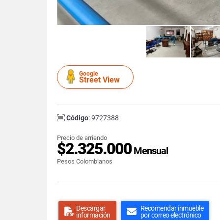
Google
Street View
Código
: 9727388
Precio de arriendo
$2.325.000
Mensual
Pesos Colombianos
Descargar
Recomendar inmueble
información
por correo electrónico