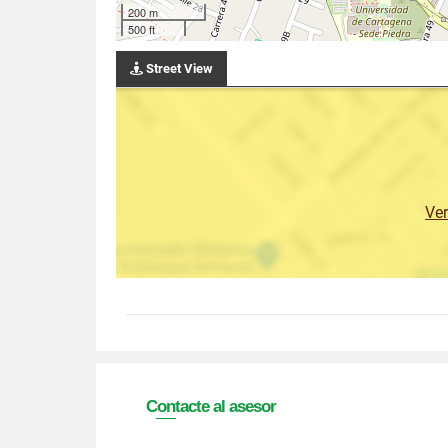
200 m
500 ft
Street View
Ve
Contacte al asesor