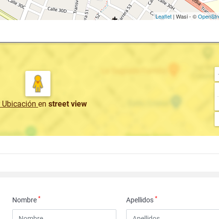
Leaflet
| Wasi - ©
OpenStr
r Ubicación
en
street view
*
*
Nombre
Apellidos