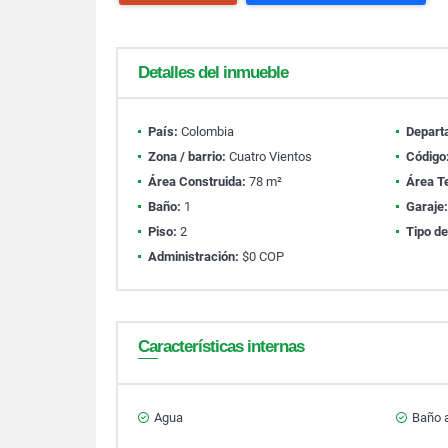
Detalles del inmueble
País:
Colombia
Depart
Zona / barrio:
Cuatro Vientos
Código
Área Construida:
78 m²
Área T
Baño:
1
Garaje
Piso:
2
Tipo de
Administración:
$0 COP
Características internas
Agua
Baño a