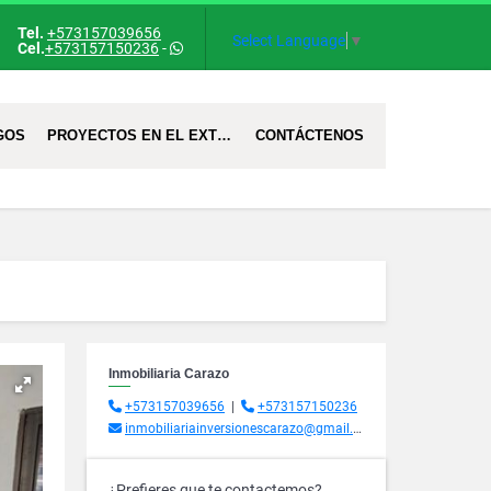
Tel.
+573157039656
Select Language
▼
Cel.
+573157150236
-
GOS
PROYECTOS EN EL EXTRANJERO
CONTÁCTENOS
Inmobiliaria Carazo
+573157039656
|
+573157150236
inmobiliariainversionescarazo@gmail.com
¿Prefieres que te contactemos?