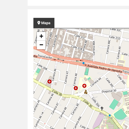
Mapa
+
−