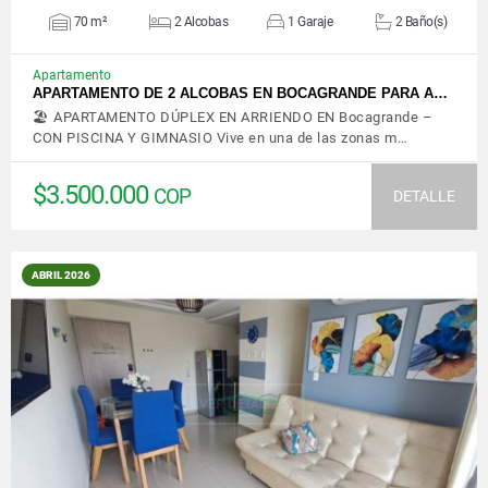
70 m²
2 Alcobas
1 Garaje
2 Baño(s)
Apartamento
APARTAMENTO DE 2 ALCOBAS EN BOCAGRANDE PARA A…
🏖️ APARTAMENTO DÚPLEX EN ARRIENDO EN Bocagrande –
CON PISCINA Y GIMNASIO Vive en una de las zonas m…
$3.500.000
COP
DETALLE
ABRIL 2026
VER DETALLES