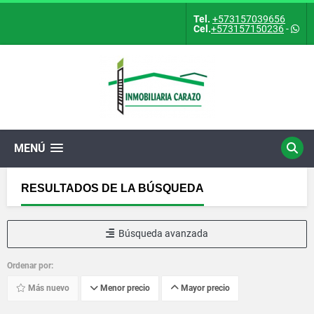
Tel.
+573157039656
Cel.
+573157150236
-
MENÚ
RESULTADOS DE LA BÚSQUEDA
Búsqueda avanzada
Ordenar por:
Más nuevo
Menor precio
Mayor precio