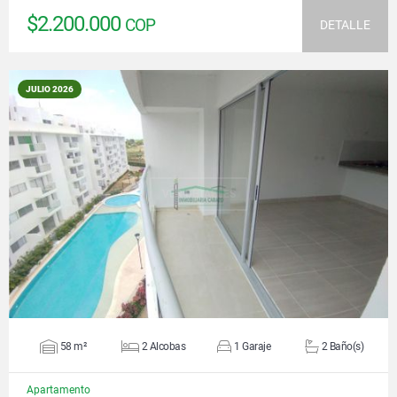
$2.200.000
COP
DETALLE
JULIO 2026
VER DETALLES
58 m²
2 Alcobas
1 Garaje
2 Baño(s)
Apartamento