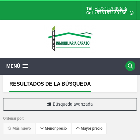
Tel.
+573157039656
Cel.
+573157150236
-
MENÚ
RESULTADOS DE LA BÚSQUEDA
Búsqueda avanzada
Ordenar por:
Más nuevo
Menor precio
Mayor precio