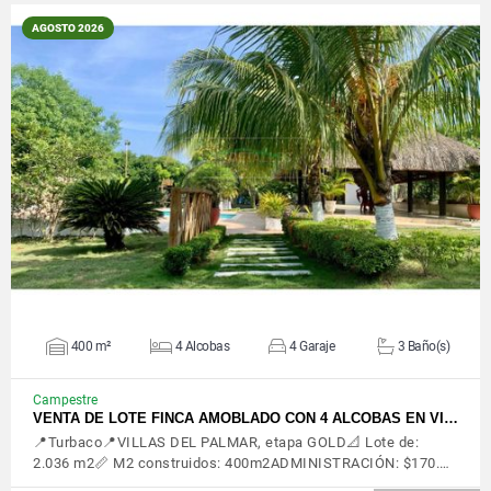
AGOSTO 2026
VER DETALLES
400 m²
4 Alcobas
4 Garaje
3 Baño(s)
Campestre
VENTA DE LOTE FINCA AMOBLADO CON 4 ALCOBAS EN VI…
📍Turbaco📍VILLAS DEL PALMAR, etapa GOLD📐 Lote de:
2.036 m2📏 M2 construidos: 400m2ADMINISTRACIÓN: $170.…