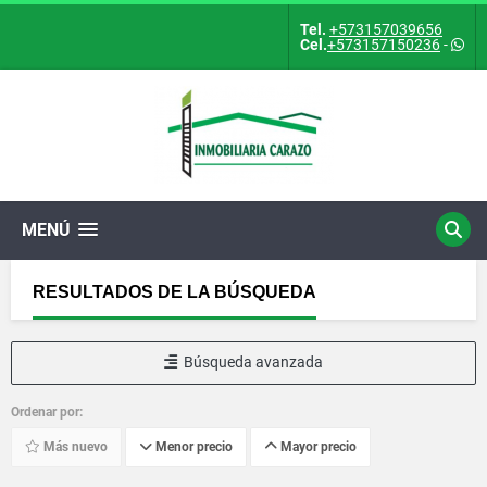
Tel.
+573157039656
Cel.
+573157150236
-
MENÚ
RESULTADOS DE LA BÚSQUEDA
Búsqueda avanzada
Ordenar por:
Más nuevo
Menor precio
Mayor precio