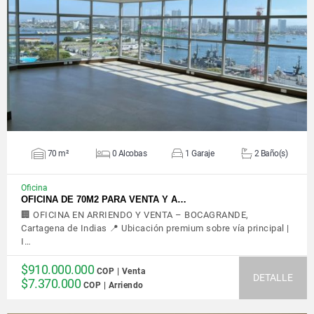
VER DETALLES
70 m²
0 Alcobas
1 Garaje
2 Baño(s)
Oficina
OFICINA DE 70M2 PARA VENTA Y A…
🏢 OFICINA EN ARRIENDO Y VENTA – BOCAGRANDE,
Cartagena de Indias 📍 Ubicación premium sobre vía principal |
I…
$910.000.000
COP | Venta
DETALLE
$7.370.000
COP | Arriendo