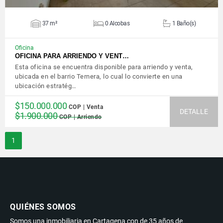
37 m²
0 Alcobas
1 Baño(s)
Oficina
OFICINA PARA ARRIENDO Y VENT…
Esta oficina se encuentra disponible para arriendo y venta,
ubicada en el barrio Ternera, lo cual lo convierte en una
ubicación estratég…
$150.000.000
COP | Venta
DETALLE
$1.900.000
COP | Arriendo
1
QUIÉNES SOMOS
Somos una inmobiliaria en Cartagena con de 35 años de