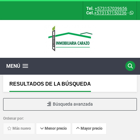
Tel.
+573157039656
Cel.
+573157150236
-
MENÚ
RESULTADOS DE LA BÚSQUEDA
Búsqueda avanzada
Ordenar por:
Más nuevo
Menor precio
Mayor precio