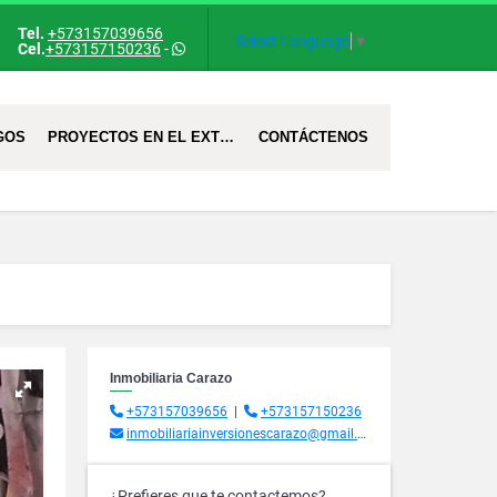
Tel.
+573157039656
Select Language
▼
Cel.
+573157150236
-
GOS
PROYECTOS EN EL EXTRANJERO
CONTÁCTENOS
Inmobiliaria Carazo
+573157039656
|
+573157150236
inmobiliariainversionescarazo@gmail.com
¿Prefieres que te contactemos?