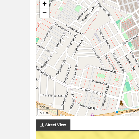
+
−
200 m
500 ft
Street View