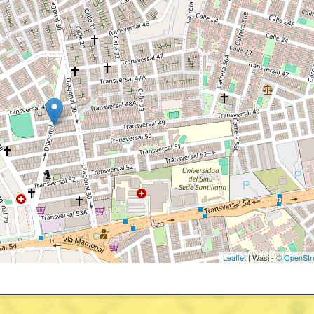
Leaflet
| Wasi - ©
OpenStr