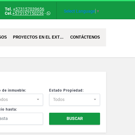
Tel.
+573157039656
Select Language
▼
Cel.
+573157150236
-
GOS
PROYECTOS EN EL EXTRANJERO
CONTÁCTENOS
o de inmueble:
Estado Propiedad:
odos
Todos
io hasta:
BUSCAR