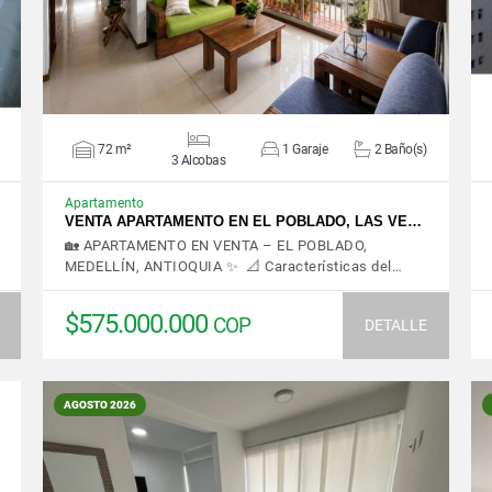
72 m²
1 Garaje
2 Baño(s)
3 Alcobas
Apartamento
VENTA APARTAMENTO EN EL POBLADO, LAS VE…
🏡 APARTAMENTO EN VENTA – EL POBLADO,
MEDELLÍN, ANTIOQUIA ✨ 📐 Características del…
$575.000.000
COP
DETALLE
AGOSTO 2026