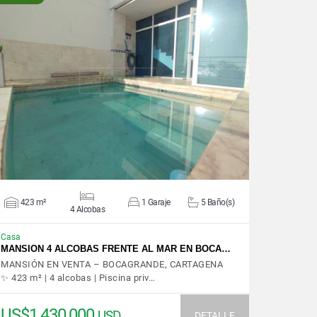
VER DETALLES
423 m²
1 Garaje
5 Baño(s)
4 Alcobas
Casa
MANSION 4 ALCOBAS FRENTE AL MAR EN BOCA…
MANSIÓN EN VENTA – BOCAGRANDE, CARTAGENA
✨ 423 m² | 4 alcobas | Piscina priv…
US$1,430,000
USD
DETALLE