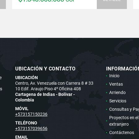
UBICACIÓN Y CONTACTO
INFORMACIÓ
Inicio
e
UBICACIÓN
Centro, Av. Venezuela con Carrera 8 # 33
Ventas
os
10 Edif. Araujo Piso 4º Oficina 408
Arriendo
Cartagena de Indias - Bolívar -
Colombia
Servicios
MÓVIL
Consultas y Pa
+573157150236
Proyectos en el
TELÉFONO
extranjero
+573157039656
Contáctenos
EMAIL