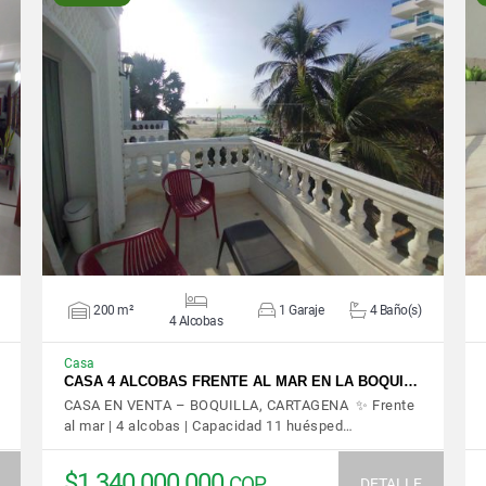
VER DETALLES
200 m²
1 Garaje
4 Baño(s)
4 Alcobas
Casa
CASA 4 ALCOBAS FRENTE AL MAR EN LA BOQUI…
CASA EN VENTA – BOQUILLA, CARTAGENA ✨ Frente
al mar | 4 alcobas | Capacidad 11 huésped…
$1.340.000.000
COP
DETALLE