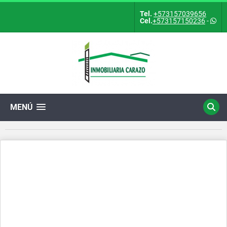
Tel.
+573157039656
Cel.
+573157150236
-
MENÚ