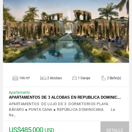
VER DETALLES
146 m²
2 Alcobas
1 Garaje
2 Baño(s)
Apartamento
APARTAMENTOS DE 3 ALCOBAS EN REPUBLICA DOMINIC…
APARTAMENTOS DE LUJO DE 3 DORMITORIOS PLAYA
BÁVARO ● PUNTA CANA ● REPÚBLICA DOMINICANA La
Re…
US$485,000
USD
DETALLE