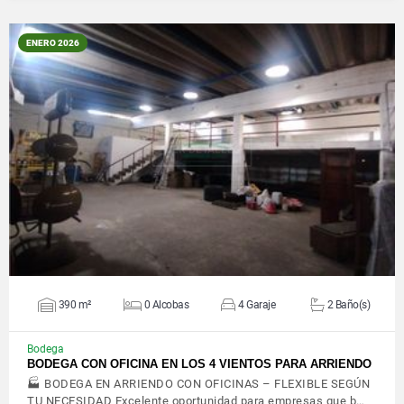
ENERO 2026
VER DETALLES
390 m²
0 Alcobas
4 Garaje
2 Baño(s)
Bodega
BODEGA CON OFICINA EN LOS 4 VIENTOS PARA ARRIENDO
🏭 BODEGA EN ARRIENDO CON OFICINAS – FLEXIBLE SEGÚN
TU NECESIDAD Excelente oportunidad para empresas que b…