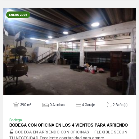
ENERO 2026
VER DETALLES
390 m²
0 Alcobas
4 Garaje
2 Baño(s)
Bodega
BODEGA CON OFICINA EN LOS 4 VIENTOS PARA ARRIENDO
🏭 BODEGA EN ARRIENDO CON OFICINAS – FLEXIBLE SEGÚN
TU NECESIDAD Excelente oportunidad para empre…