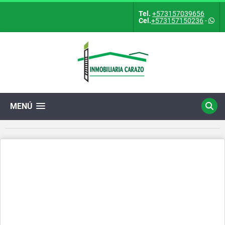
Tel.
+573157039656
Cel.
+573157150236
-
MENÚ