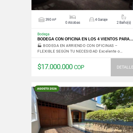
390 m²
4 Garaje
0 Alcobas
2 Baño(s)
Bodega
BODEGA CON OFICINA EN LOS 4 VIENTOS PARA
🏭 BODEGA EN ARRIENDO CON OFICINAS –
FLEXIBLE SEGÚN TU NECESIDAD Excelente o…
$17.000.000
COP
DETALL
AGOSTO 2026
VER DETALLES