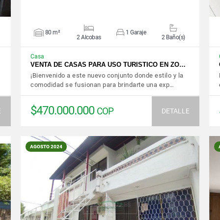
80 m²
1 Garaje
2 Alcobas
2 Baño(s)
Casa
…
VENTA DE CASAS PARA USO TURISTICO EN ZO…
¡Bienvenido a este nuevo conjunto donde estilo y la
comodidad se fusionan para brindarte una exp…
$470.000.000
COP
E
DETALLE
AGOSTO 2024
VER DETALLES