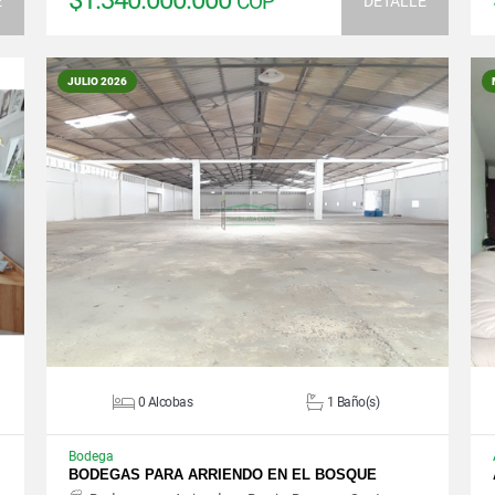
$1.340.000.000
COP
E
DETALLE
JULIO 2026
VER DETALLES
0 Alcobas
1 Baño(s)
Bodega
BODEGAS PARA ARRIENDO EN EL BOSQUE