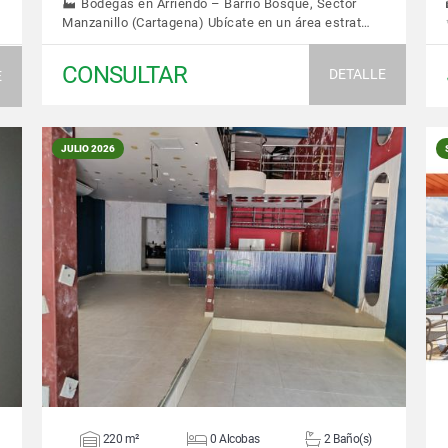
🏭 Bodegas en Arriendo – Barrio Bosque, Sector
Manzanillo (Cartagena) Ubícate en un área estrat…
CONSULTAR
DETALLE
E
JULIO 2026
VER DETALLES
220 m²
0 Alcobas
2 Baño(s)