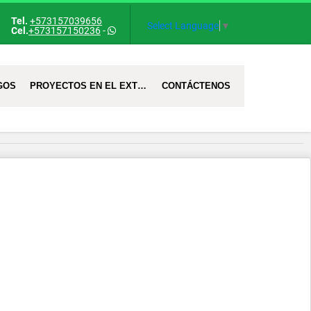
Tel.
+573157039656
Select Language
▼
Cel.
+573157150236
-
GOS
PROYECTOS EN EL EXTRANJERO
CONTÁCTENOS