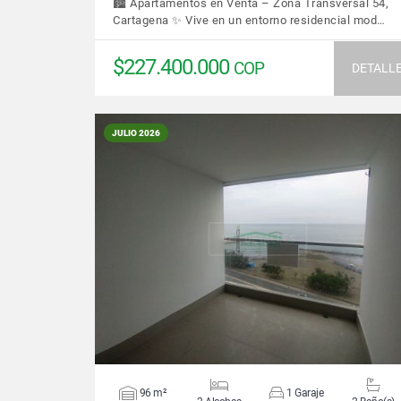
🏙️ Apartamentos en Venta – Zona Transversal 54,
Cartagena ✨ Vive en un entorno residencial mod…
$227.400.000
COP
DETALL
JULIO 2026
VER DETALLES
96 m²
1 Garaje