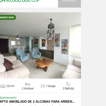
$490.000.000
COP
DETALLE
MARZO 2026
VER DETALLES
129 m²
1 Garaje
2 Alcobas
2 Baño(s)
Apartamento
APTO AMOBLADO DE 2 ALCOBAS PARA ARRIEN…