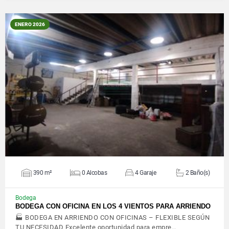
ENERO 2026
VER DETALLES
390 m²
0 Alcobas
4 Garaje
2 Baño(s)
Bodega
BODEGA CON OFICINA EN LOS 4 VIENTOS PARA ARRIENDO
🏭 BODEGA EN ARRIENDO CON OFICINAS – FLEXIBLE SEGÚN
TU NECESIDAD Excelente oportunidad para empre…