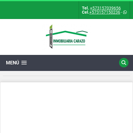
Tel.
+573157039656
Cel.
+573157150236
-
MENÚ