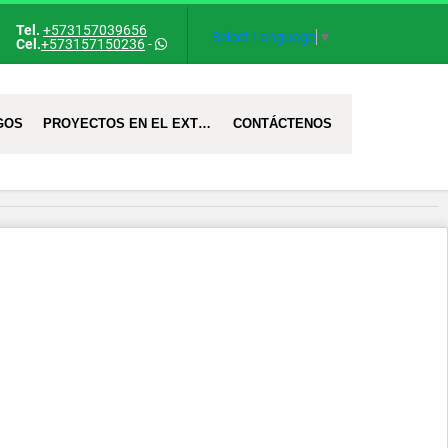
Tel.
+573157039656
Select Language
▼
Cel.
+573157150236
-
GOS
PROYECTOS EN EL EXTRANJERO
CONTÁCTENOS