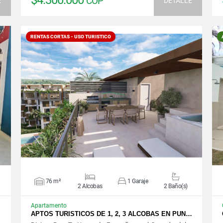
$4.300.000
COP
E
DETALLE
RENTAS CORTAS - USO TURISTICO
VER DETALLES
76 m²
1 Garaje
2 Alcobas
2 Baño(s)
Apartamento
APTOS TURISTICOS DE 1, 2, 3 ALCOBAS EN PUN…