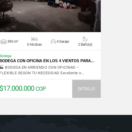
390 m²
4 Garaje
0 Alcobas
2 Baño(s)
Bodega
BODEGA CON OFICINA EN LOS 4 VIENTOS PARA…
🏭 BODEGA EN ARRIENDO CON OFICINAS –
FLEXIBLE SEGÚN TU NECESIDAD Excelente o…
$17.000.000
COP
DETALLE