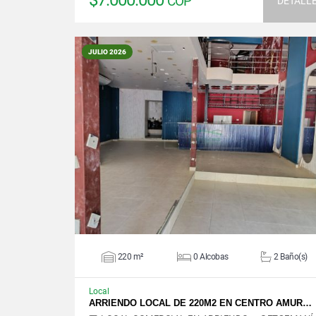
$7.000.000
COP
DETALL
JULIO 2026
VER DETALLES
220 m²
0 Alcobas
2 Baño(s)
Local
ARRIENDO LOCAL DE 220M2 EN CENTRO AMUR…