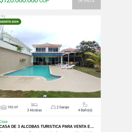
$120.000.000
COP
DETALLE
AGOSTO 2024
VER DETALLES
190 m²
2 Garaje
3 Alcobas
4 Baño(s)
Casa
CASA DE 3 ALCOBAS TURISTICA PARA VENTA E…