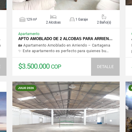
129 m²
1 Garaje
2 Alcobas
2 Baño(s)
Apartamento
…
APTO AMOBLADO DE 2 ALCOBAS PARA ARRIEN…
n
🏡 Apartamento Amoblado en Arriendo – Cartagena
✨ Este apartamento es perfecto para quienes bu…
$3.500.000
COP
E
DETALLE
JULIO 2026
VER DETALLES