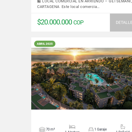
🏪 LOCAL COMERCIAL EN ARRIENDO – GETSEMANÍ,
CARTAGENA Este local comercia…
$20.000.000
COP
DETALL
ABRIL 2025
VER DETALLES
70 m²
1 Garaje