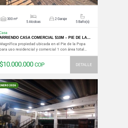
300 m²
2 Garaje
5 Alcobas
5 Baño(s)
Casa
ARRIENDO CASA COMERCIAL $10M – PIE DE LA…
Magnífica propiedad ubicada en el Pie de la Popa
para uso residencial y comercial 1 con área total…
$10.000.000
COP
DETALLE
ENERO 2026
VER DETALLES