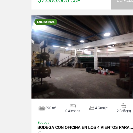
$7.000.000
COP
DETALL
ENERO 2026
VER DETALLES
390 m²
4 Garaje
0 Alcobas
2 Baño(s)
Bodega
BODEGA CON OFICINA EN LOS 4 VIENTOS PARA