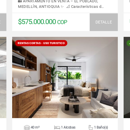
🏡 APARTAMENTO EN VENTA – EL POBLADO,
MEDELLÍN, ANTIOQUIA ✨ 📐 Características d…
$575.000.000
COP
E
DETALLE
RENTAS CORTAS - USO TURISTICO
VER DETALLES
40 m²
1 Alcobas
1 Baño(s)