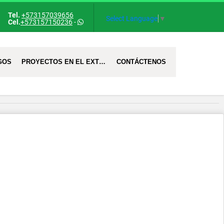
Tel.
+573157039656
Select Language
▼
Cel.
+573157150236
-
GOS
PROYECTOS EN EL EXTRANJERO
CONTÁCTENOS