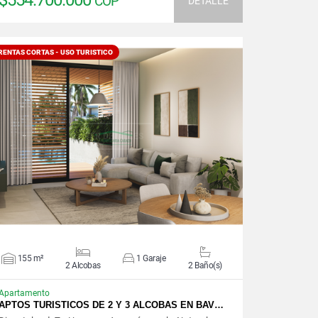
$554.700.000
COP
DETALLE
RENTAS CORTAS - USO TURISTICO
VER DETALLES
155 m²
1 Garaje
2 Alcobas
2 Baño(s)
Apartamento
APTOS TURISTICOS DE 2 Y 3 ALCOBAS EN BAV…