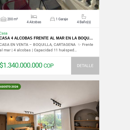
200 m²
1 Garaje
4 Alcobas
4 Baño(s)
Casa
CASA 4 ALCOBAS FRENTE AL MAR EN LA BOQU…
CASA EN VENTA – BOQUILLA, CARTAGENA ✨ Frente
al mar | 4 alcobas | Capacidad 11 huésped…
$1.340.000.000
COP
DETALLE
AGOSTO 2026
VER DETALLES