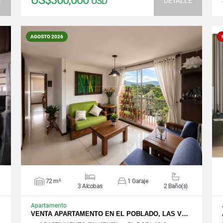
US$360,000
USD
E
DETALLE
AGOSTO 2026
VER DETALLES
72 m²
1 Garaje
3 Alcobas
2 Baño(s)
Apartamento
…
VENTA APARTAMENTO EN EL POBLADO, LAS V…