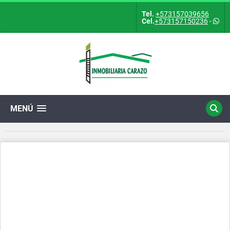
Tel.
+573157039656
Cel.
+573157150236
-
MENÚ