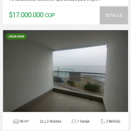
$17.000.000
COP
DETALLE
JULIO 2026
VER DETALLES
96 m²
2 Alcobas
1 Garaje
2 Baño(s)