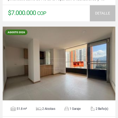
$7.000.000
COP
DETALLE
AGOSTO 2026
VER DETALLES
51.8 m²
2 Alcobas
1 Garaje
2 Baño(s)