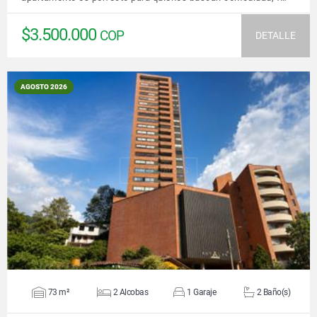
$3.500.000
COP
DETALLE
AGOSTO 2026
VER DETALLES
73 m²
2 Alcobas
1 Garaje
2 Baño(s)