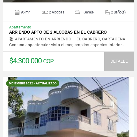
96 m²
2 Alcobas
1 Garaje
2 Baño(s)
Apartamento
ARRIENDO APTO DE 2 ALCOBAS EN EL CABRERO
🏖️ APARTAMENTO EN ARRIENDO – EL CABRERO, CARTAGENA
Con una espectacular vista al mar, amplios espacios interior…
$4.300.000
COP
DETALLE
DICIEMBRE 2022 - ACTUALIZADO
VER DETALLES