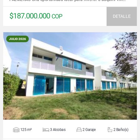
$187.000.000
COP
DETALLE
JULIO 2026
VER DETALLES
125 m²
3 Alcobas
2 Garaje
2 Baño(s)