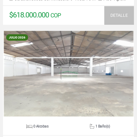
$618.000.000
COP
DETALLE
JULIO 2026
VER DETALLES
0 Alcobas
1 Baño(s)