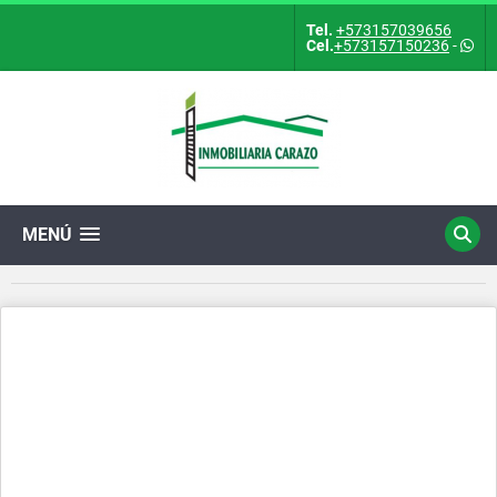
Tel.
+573157039656
Cel.
+573157150236
-
MENÚ