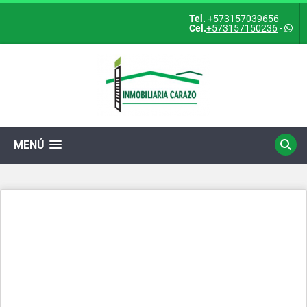
Tel.
+573157039656
Cel.
+573157150236
-
MENÚ