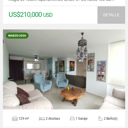
US$210,000
USD
DETALLE
MARZO 2026
VER DETALLES
129 m²
2 Alcobas
1 Garaje
2 Baño(s)