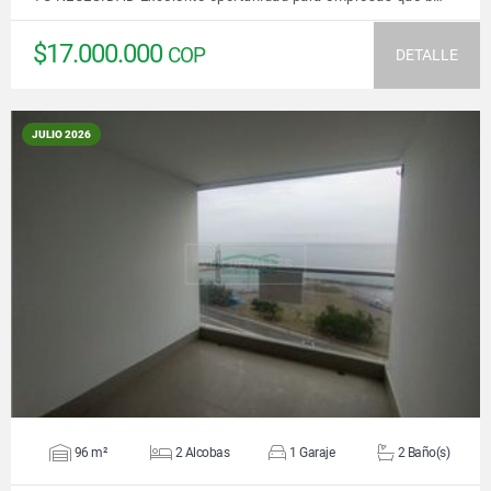
$17.000.000
COP
DETALLE
JULIO 2026
VER DETALLES
96 m²
2 Alcobas
1 Garaje
2 Baño(s)