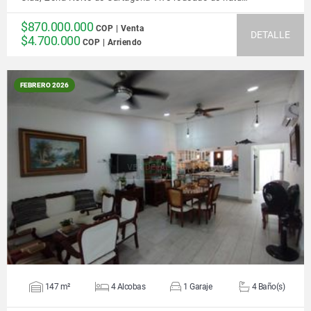
$870.000.000
COP | Venta
DETALLE
$4.700.000
COP | Arriendo
FEBRERO 2026
VER DETALLES
147 m²
4 Alcobas
1 Garaje
4 Baño(s)