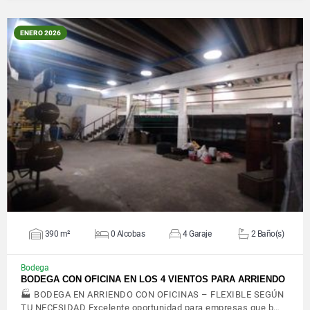
ENERO 2026
VER DETALLES
390 m²
0 Alcobas
4 Garaje
2 Baño(s)
Bodega
BODEGA CON OFICINA EN LOS 4 VIENTOS PARA ARRIENDO
🏭 BODEGA EN ARRIENDO CON OFICINAS – FLEXIBLE SEGÚN
TU NECESIDAD Excelente oportunidad para empresas que b…