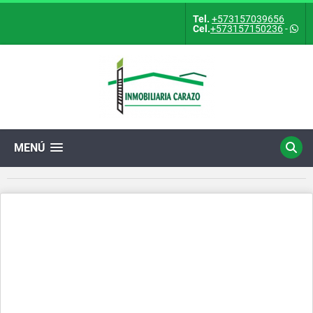
Tel.
+573157039656
Cel.
+573157150236
-
MENÚ