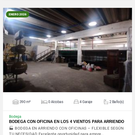
ENERO 2026
VER DETALLES
390 m²
0 Alcobas
4 Garaje
2 Baño(s)
Bodega
BODEGA CON OFICINA EN LOS 4 VIENTOS PARA ARRIENDO
🏭 BODEGA EN ARRIENDO CON OFICINAS – FLEXIBLE SEGÚN
TU NECESIDAD Excelente oportunidad para empre…